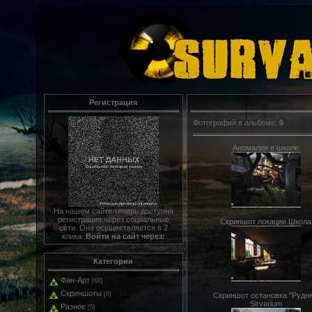
Регистрация
Фотографий в альбоме
:
9
Аномалия в школе
На нашем сайте теперь доступна
регистрация через социальные
Скриншот локации Школа
сети. Она осуществляется в 2
клика.
Войти на сайт через:
Категории
Фан-Арт
[68]
Скриншоты
[9]
Скриншот остановка "Рудня
Sirvarium
Разное
[5]