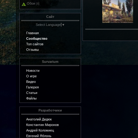
Обои
[8]
Сайт
Select Language
▼
Главная
Сообщество
Топ сайтов
Отзывы
Survarium
Новости
О игре
Видео
Галерея
Статьи
Файлы
Разработчики
Анатолий Дидюк
Константин Миронов
Андрей Коломиец
Евгений Яблонь