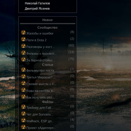
Николай Гатилов
Дмитрий Ясенев
Новое
Сообщество
(8)
Жалобы и ошибки
(2)
Пати в Dota 2
(60)
Разговоры у кост...
(14)
Фильмы к просмот...
(75)
За барной стойко...
Статьи
(2)
Фильмы про поста...
(0)
Третья Мировая? ...
(0)
Свежие мысли о F...
(0)
Коды на скиллы в...
(0)
Как получить раз...
Файлы
(0)
Трейнер для Fall...
(0)
Чит для Survariu...
(4)
Wallhack, ESP дл...
(0)
Проект «Адаптер»...