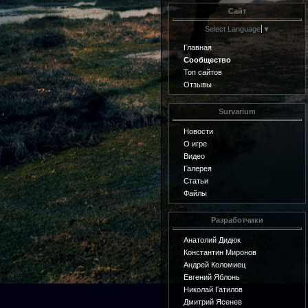
Сайт
Select Language
▼
Главная
Сообщество
Топ сайтов
Отзывы
Survarium
Новости
О игре
Видео
Галерея
Статьи
Файлы
Разработчики
Анатолий Дидюк
Константин Миронов
Андрей Коломиец
Евгений Яблонь
Николай Гатилов
Дмитрий Ясенев