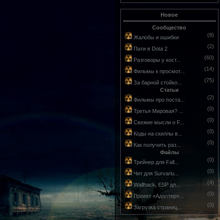
Новое
Сообщество
(8)
Жалобы и ошибки
(2)
Пати в Dota 2
(60)
Разговоры у кост...
(14)
Фильмы к просмот...
(75)
За барной стойко...
Статьи
(2)
Фильмы про поста...
(0)
Третья Мировая? ...
(0)
Свежие мысли о F...
(0)
Коды на скиллы в...
(0)
Как получить раз...
Файлы
(0)
Трейнер для Fall...
(0)
Чит для Survariu...
(4)
Wallhack, ESP дл...
(0)
Проект «Адаптер»...
(0)
Загрузка страниц...