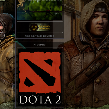
Фан-сайт Mac DeMarco
Игромир