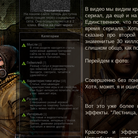
В видео мы видим кр
На нашем сайте теперь доступна
сериал, да ещё и на
регистрация через социальные
Единственное, что п
сети. Она осуществляется в 2
клика.
Войти на сайт через:
время сериала. Хоть
сказано про второй
Категории
знаменитые 30 килло
Мысли
[2]
слишком общо, как по
В этом разделе находятся статьи,
написанные администраторами
сайта на те или иные темы, но
касающиеся Survarium.
Перейдем к фото:
Геймплей
[7]
Разные статьи и видеоматериалы
про геймплей в Сурвариум.
Заходите, смотрите, читайте и
удивляйтесь!
Совершенно без поня
Характеристики игры
[16]
Статьи, описывающие
Хотя, может, я и оши
характеристики игры и её свойства.
Вам будет интересно почитать, если
у вас зависает игра.
Разное
[3]
Совершенно разный игровой
Вот это уже более 
материал на тематику Survarium.
Здесь можно найти совершенно все!
эффекты. "Лестница, 
Интервью
[1]
Текстовые и видеоотчеты от
разработчиков, интервью с Vostok
Games, дневники разработчиков
Survarium и многое другое.
Красочно и эффек