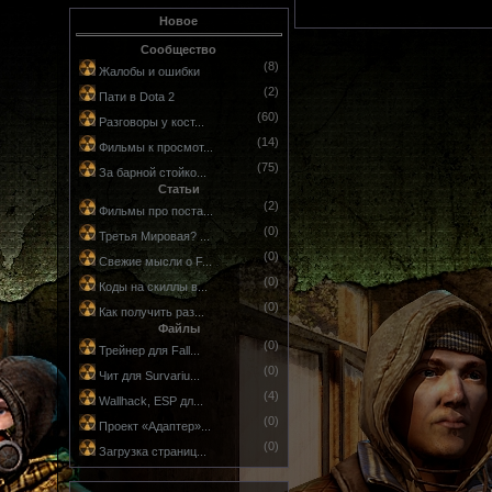
Новое
Сообщество
(8)
Жалобы и ошибки
(2)
Пати в Dota 2
(60)
Разговоры у кост...
(14)
Фильмы к просмот...
(75)
За барной стойко...
Статьи
(2)
Фильмы про поста...
(0)
Третья Мировая? ...
(0)
Свежие мысли о F...
(0)
Коды на скиллы в...
(0)
Как получить раз...
Файлы
(0)
Трейнер для Fall...
(0)
Чит для Survariu...
(4)
Wallhack, ESP дл...
(0)
Проект «Адаптер»...
(0)
Загрузка страниц...