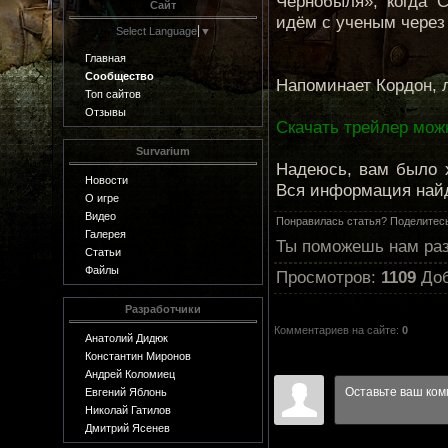
Чернобыля», когда 
Сайт
идём с ученым через
Select Language
▼
Главная
Сообщество
Напоминает Кордон, 
Топ сайтов
Отзывы
Скачать трейлер мож
Survarium
Надеюсь, вам было х
Новости
Вся информация найд
О игре
Видео
Понравилась статья? Поделитесь
Галерея
Ты поможешь нам раз
Статьи
Файлы
Просмотров
:
1109
До
Разработчики
Комментариев на сайте
:
0
Анатолий Дидюк
Константин Миронов
Андрей Коломиец
Евгений Яблонь
Николай Гатилов
Дмитрий Ясенев